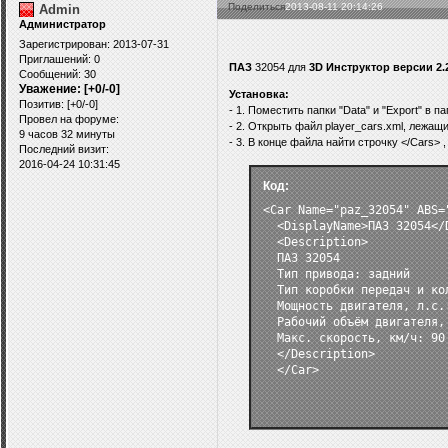
Поделиться
2013-08-11 20:14:26
Admin
Администратор
Зарегистрирован
: 2013-07-31
Приглашений:
0
ПАЗ
32054 для
3D Инструктор версии 2.
Сообщений:
30
Уважение:
[+0/-0]
Установка:
Позитив:
[+0/-0]
- 1. Поместить папки "Data" и "Export" в п
Провел на форуме:
- 2. Открыть файл player_cars.xml, лежащий
9 часов 32 минуты
- 3. В конце файла найти строчку </Cars> 
Последний визит:
2016-04-24 10:31:45
Код:
<Car Name="paz_32054" ABS="
  <DisplayName>ПАЗ 32054</D
  <Description>

  ПАЗ 32054

  Тип привода: задний

  Тип коробки передач и кол
  Мощность двигателя, л.с.:
  Рабочий объём двигателя, 
  Макс. скорость, км/ч: 90

  </Description>

  </Car>