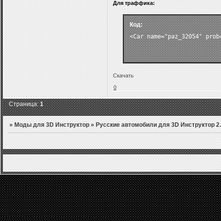
Для траффика:
Код:
<Car name="paz_32054" prob
Скачать
0
Страница:
1
»
Моды для 3D Инструктор
»
Русские автомобили для 3D Инструктор 2.