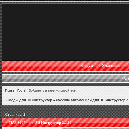
Форум
Участники
Ак
Привет, Гость!
Войдите
или
зарегистрируйтесь
.
»
Моды для 3D Инструктор
»
Русские автомобили для 3D Инструктор 2.
Страница:
1
ПАЗ 32054 для 3D Инструктор 2.2.10